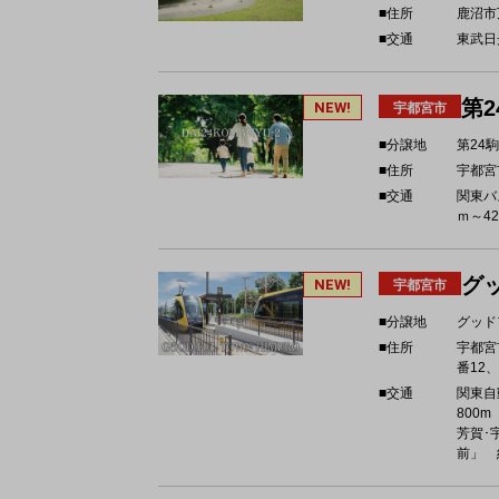
■住所
鹿沼市
■交通
東武日
第2
NEW!
宇都宮市
■分譲地
第24駒
■住所
宇都宮
■交通
関東バ
ｍ～42
グ
NEW!
宇都宮市
■分譲地
グッド
■住所
宇都宮
番12、
■交通
関東自
800m
芳賀･
前」 約