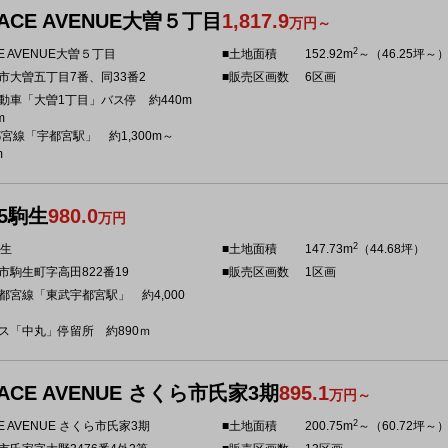
ACE AVENUE大曽５丁目
1,817.9
万円～
2
E AVENUE大曽５丁目
■土地面積
152.92m
～（46.25坪～
市大曽五丁目7番、同33番2
■販売区画数
6区画
動車「大曽1丁目」バス停 約440m
m
都宮線「宇都宮駅」 約1,300m～
m
5駒生
980.0
万円
2
駒生
■土地面積
147.73m
（44.68坪）
市駒生町字高田822番19
■販売区画数
1区画
都宮線「東武宇都宮駅」 約4,000
ス「中丸」停留所 約890ｍ
ACE AVENUE さくら市氏家3期
895.1
万円～
2
E AVENUE さくら市氏家3期
■土地面積
200.75m
～（60.72坪～