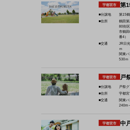
第1
宇都宮市
■分譲地
第15
■住所
鶴田第
80街
市鶴田
番4）
■交通
JR日光
ｍ
関東バ
530ｍ
戸
宇都宮市
■分譲地
戸祭グ
■住所
宇都宮
■交通
関東バ
240m
中
宇都宮市