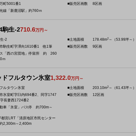
万町5001番1
■販売区画数
8区画
光線「新鹿沼駅」約760ｍ
4駒生-2
710.6
万円～
2
生-2
■土地面積
178.48m
～（53.99坪～
市駒生町字澤向1610番1 他1筆
■販売区画数
9区画
ス「西の宮団地」停留所 約 260
0ｍ
ッドフルタウン氷室
1,322.0
万円～
2
フルタウン氷室
■土地面積
203.10m
～（61.43坪～
市氷室町字臼内694番2、同字1747
■販売区画数
12区画
字長妻西1724番2
動車「氷室」バス停 約700m～
宇都宮LRT「清原地区市民センター
2,300m～2,400m