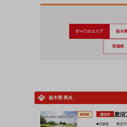
すべてのエリア
栃木
宮城県
栃木県 県央
鹿沼
NEW!
鹿沼市
■分譲地
鹿沼万