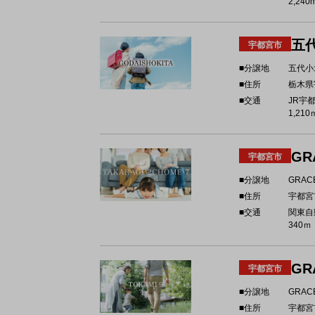
2,240
五
宇都宮市
■分譲地
五代小
■住所
栃木県
■交通
JR宇
1,210
GR
宇都宮市
■分譲地
GRAC
■住所
宇都宮
■交通
関東自
340ｍ
GR
宇都宮市
■分譲地
GRAC
■住所
宇都宮