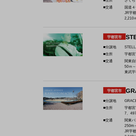
■住所
さくら
■交通
国道４
JR宇
2,210
ST
宇都宮市
■分譲地
STEL
■住所
宇都宮
■交通
関東自
50ｍ～
東武宇都
GR
宇都宮市
■分譲地
GRAC
■住所
宇都宮
7、49
■交通
関東バ
250m
JR宇