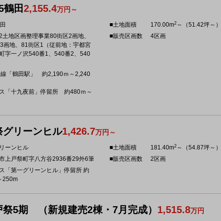
5鶴田
2,155.4
万円～
2
鶴田
■土地面積
170.00m
～（51.42坪～
2土地区画整理事業80街区2画地、
■販売区画数
4区画
区3画地、81街区1（従前地：宇都宮
町字一ノ沢540番1、540番2、540
線「鶴田駅」 約2,190ｍ～2,240
ス「十九夜前」停留所 約480ｍ～
祭グリーンヒル
1,426.7
万円～
2
リーンヒル
■土地面積
181.40m
～（54.87坪～
市上戸祭町字八方谷2936番29外6筆
■販売区画数
2区画
ス「第一グリーンヒル」停留所 約
～250m
戸祭5期 （新規建売2棟・7月完成）
1,515.8
万円