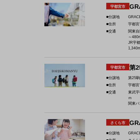
GR
宇都宮市
■分譲地
GRAC
■住所
宇都宮
■交通
関東自
～480
JR宇
1,340
第2
宇都宮市
■分譲地
第25
■住所
宇都宮
■交通
東武宇
ｍ
関東バ
GR
さくら市
■分譲地
GRAC