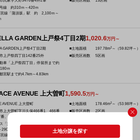
市氏家字大野3476番4外2筆
■販売区画数
13区画
号線 約310ｍ～420ｍ
都宮線「蒲須坂」駅 約 2,100ｍ～
ｍ
ELLA GARDEN上戸祭4丁目2期
1,020.6
万円～
2
LA GARDEN上戸祭4丁目2期
■土地面積
197.78m
～（59.82坪～
市上戸祭四丁目142番25外
■販売区画数
5区画
動車「上戸祭四丁目」停留所まで約
180ｍ
宮駅まで約4.7km～4.83km
ACE AVENUE 上大曽町
1,590.5
万円～
2
E AVENUE 上大曽町
■土地面積
178.46m
～（53.98坪～
市上大曽町字川久保466番1、466番
■販売区画数
2区画
7番、497番2
ス「河内庁舎正門」停留所 約
～290m
土地分譲を探す
都宮線「宇都宮駅」 約2,200～