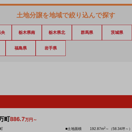
土地分譲を地域で絞り込んで探す
県央
栃木県南
栃木県北
群馬県
茨城県
福島県
岩手県
万町
886.7
万円～
2
町
■土地面積
192.87m
～（58.34坪～