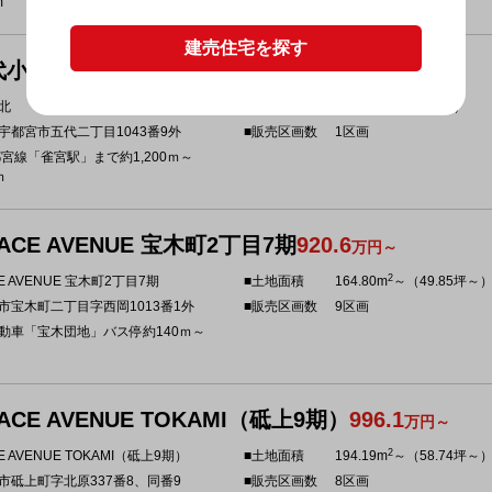
m
建売住宅を探す
代小北
1,691.4
万円
2
北
■土地面積
241.01m
（72.90坪）
宇都宮市五代二丁目1043番9外
■販売区画数
1区画
都宮線「雀宮駅」まで約1,200ｍ～
ｍ
ACE AVENUE 宝木町2丁目7期
920.6
万円～
2
E AVENUE 宝木町2丁目7期
■土地面積
164.80m
～（49.85坪～
市宝木町二丁目字西岡1013番1外
■販売区画数
9区画
動車「宝木団地」バス停約140ｍ～
ACE AVENUE TOKAMI（砥上9期）
996.1
万円～
2
E AVENUE TOKAMI（砥上9期）
■土地面積
194.19m
～（58.74坪～
市砥上町字北原337番8、同番9
■販売区画数
8区画