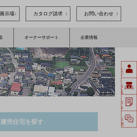
展示場
カタログ請求
お問い合わせ
取
オーナーサポート
企業情報
ペ
ージ
会員
展示場
お
近く
の
請求
カ
タ
ロ
グ
せ
お
問い
合
わ
建売住宅を探す