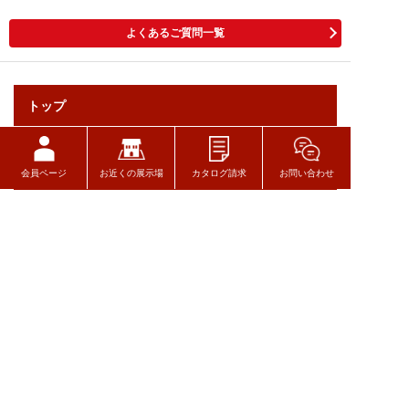
よくあるご質問一覧
トップ
注文住宅を建てる
会員ページ
お近くの展示場
カタログ請求
お問い合わせ
土地分譲・建売住宅を探す
リフォーム・リノベーション
カスタマーサービス・
メンテナンス
不動産流通・買取
住宅性能