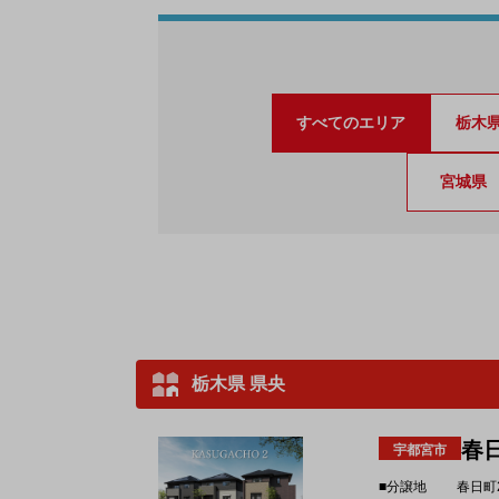
すべてのエリア
栃木
宮城県
栃木県 県央
春
宇都宮市
■分譲地
春日町