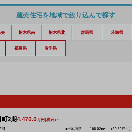
建売住宅を地域で絞り込んで探す
県央
栃木県南
栃木県北
群馬県
茨城県
福島県
岩手県
日町2期
4,470.0
万円(税込)～
2
2期
■土地面積
168.02m
～（50.82坪～