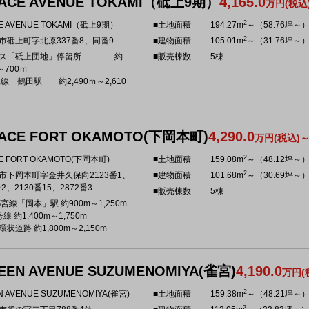
ACE AVENUE TOKAMI（砥上9期）
4,165.0
万円(税込
2
E AVENUE TOKAMI（砥上9期）
■土地面積
194.27m
～（58.76坪～
2
市砥上町字北原337番8、同番9
■建物面積
105.01m
～（31.76坪～
バス「砥上団地」停留所 約
■販売棟数
5棟
～700ｍ
光線 鶴田駅 約2,490ｍ～2,610
ACE FORT OKAMOTO(下岡本町)
4,290.0
万円(税込)
2
E FORT OKAMOTO(下岡本町)
■土地面積
159.08m
～（48.12坪～
2
市下岡本町字金井久保向2123番1、
■建物面積
101.68m
～（30.69坪～
番2、2130番15、2872番3
■販売棟数
5棟
宮線「岡本」駅 約900m～1,250m
線 約1,400m～1,750m
状道路 約1,800m～2,150m
EEN AVENUE SUZUMENOMIYA(雀宮)
4,190.0
万円(
2
N AVENUE SUZUMENOMIYA(雀宮)
■土地面積
159.38m
～（48.21坪～
2