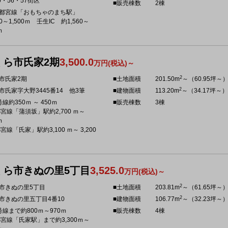
0・56・57街区
■販売棟数
2棟
都宮線「おもちゃのまち駅」
90～1,500ｍ 壬生IC 約1,560～
ｍ
くら市氏家2期
3,500.0
万円(税込)～
2
市氏家2期
■土地面積
201.50m
～（60.95坪～
2
市氏家字大野3445番14 他3筆
■建物面積
113.20m
～（34.17坪～）
線約350ｍ ～ 450ｍ
■販売棟数
3棟
都宮線「蒲須坂」駅約2,700 ｍ～
ｍ
宮線「氏家」駅約3,100 ｍ～ 3,200
くら市きぬの里5丁目
3,525.0
万円(税込)～
2
市きぬの里5丁目
■土地面積
203.81m
～（61.65坪～
2
市きぬの里五丁目4番10
■建物面積
106.77m
～（32.23坪～
号線まで約800ｍ～970ｍ
■販売棟数
4棟
都宮線「氏家駅」まで約3,300ｍ～