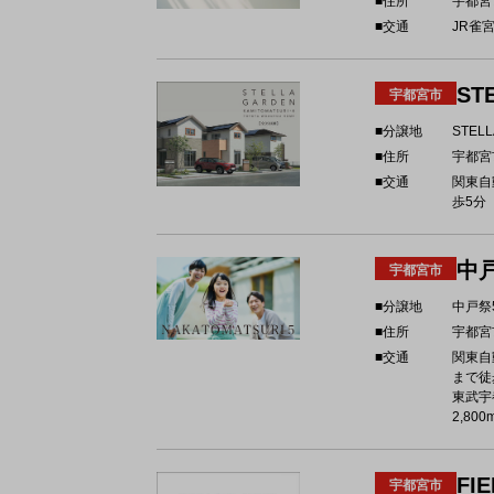
■住所
宇都宮
■交通
JR雀宮
ST
宇都宮市
■分譲地
STEL
■住所
宇都宮
■交通
関東自
歩5分
中
宇都宮市
■分譲地
中戸祭
■住所
宇都宮
■交通
関東自
まで徒歩
東武宇
2,800
FI
宇都宮市