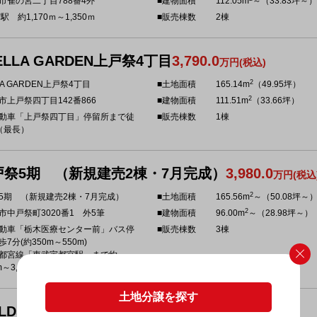
市雀の宮二丁目788番4外
■建物面積
112.05m
～（33.83坪～）
駅 約1,170ｍ～1,350ｍ
■販売棟数
2棟
ELLA GARDEN上戸祭4丁目
3,790.0
万円(税込)
2
LA GARDEN上戸祭4丁目
■土地面積
165.14m
（49.95坪）
2
市上戸祭四丁目142番866
■建物面積
111.51m
（33.66坪）
動車「上戸祭四丁目」停留所まで徒
■販売棟数
1棟
（最長）
戸祭5期 （新規建売2棟・7月完成）
3,980.0
万円(税込
2
5期 （新規建売2棟・7月完成）
■土地面積
165.56m
～（50.08坪～
2
市中戸祭町3020番1 外5筆
■建物面積
96.00m
～（28.98坪～）
動車「栃木医療センター前」バス停
■販売棟数
3棟
7分(約350m～550m)
都宮線「東武宇都宮駅」まで約
m～3,000m
土地分譲を探す
ELDS NEW 西原町
2,690.0
万円(税込)～