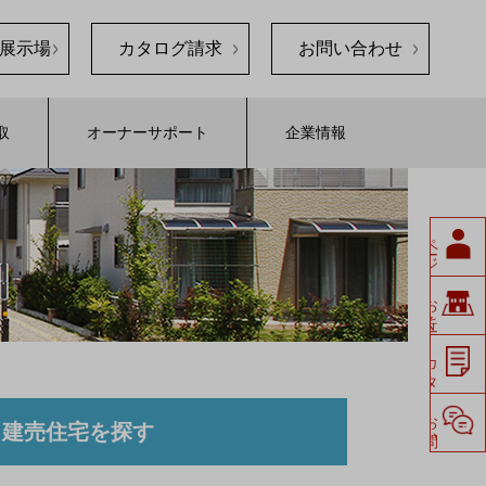
展示場
カタログ請求
お問い合わせ
取
オーナーサポート
企業情報
ペ
ージ
会員
展示場
お
近く
の
請求
カ
タ
ロ
グ
せ
お
問い
合
わ
建売住宅を探す