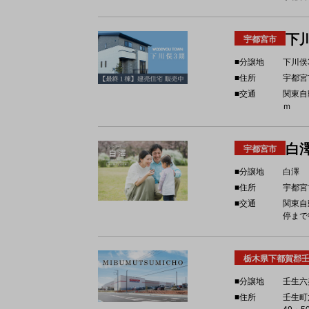
下
宇都宮市
■分譲地
下川俣
■住所
宇都宮
■交通
関東自
ｍ
白
宇都宮市
■分譲地
白澤
■住所
宇都宮
■交通
関東自
停まで
栃木県下都賀郡
■分譲地
壬生六
■住所
壬生町