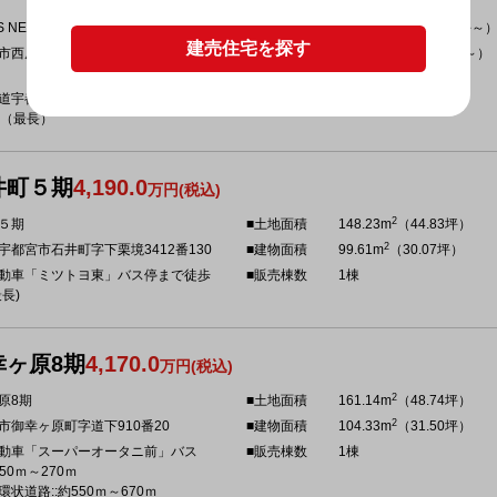
2
DS NEW 西原町
■土地面積
151.31m
～（45.77坪～
建売住宅を探す
2
市西原町字御山屋敷下3345番 他
■建物面積
72.04m
～（21.74坪～）
■販売棟数
2棟
道宇都宮線「東部宇都宮」駅まで徒
分（最長）
井町５期
4,190.0
万円(税込)
2
５期
■土地面積
148.23m
（44.83坪）
2
宇都宮市石井町字下栗境3412番130
■建物面積
99.61m
（30.07坪）
動車「ミツトヨ東」バス停まで徒歩
■販売棟数
1棟
長)
幸ヶ原8期
4,170.0
万円(税込)
2
原8期
■土地面積
161.14m
（48.74坪）
2
市御幸ヶ原町字道下910番20
■建物面積
104.33m
（31.50坪）
動車「スーパーオータニ前」バス
■販売棟数
1棟
150ｍ～270ｍ
状道路::約550ｍ～670ｍ