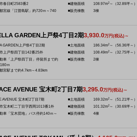
2
市春日町2583番2
■建物面積
108.97m
～（32.89坪～
都宮線「江曽島駅」約720ｍ～740
■販売棟数
3棟
ELLA GARDEN上戸祭4丁目2期
3,930.0
万円(税込)～
2
LA GARDEN上戸祭4丁目2期
■土地面積
186.34m
～（56.36坪～
2
市上戸祭四丁目142番25外
■建物面積
108.49m
～（32.75坪～
動車「上戸祭四丁目」停留所まで約
■販売棟数
2棟
180ｍ
宮駅まで約4.7km～4.83km
ACE AVENUE 宝木町2丁目7期
3,295.0
万円(税込)～
2
E AVENUE 宝木町2丁目7期
■土地面積
169.32m
～（51.21坪～
2
市宝木町二丁目字西岡1013番1外
■建物面積
101.32m
～（30.69坪～
動車「宝木団地」バス停約140ｍ～
■販売棟数
4棟