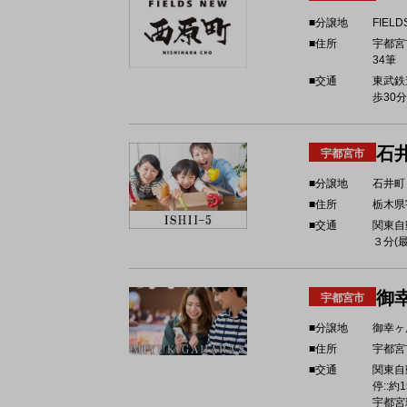
■分譲地
FIEL
■住所
宇都宮
34筆
■交通
東武鉄
歩30
石
宇都宮市
■分譲地
石井町
■住所
栃木県
■交通
関東自
３分(最
御
宇都宮市
■分譲地
御幸ヶ
■住所
宇都宮
■交通
関東自
停::約
宇都宮環