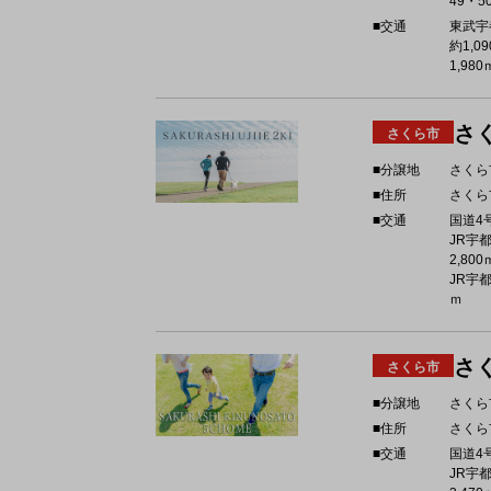
49・5
■交通
東武宇
約1,0
1,980
さ
さくら市
■分譲地
さくら
■住所
さくら
■交通
国道4号
JR宇
2,800
JR宇都
ｍ
さ
さくら市
■分譲地
さくら
■住所
さくら
■交通
国道4
JR宇