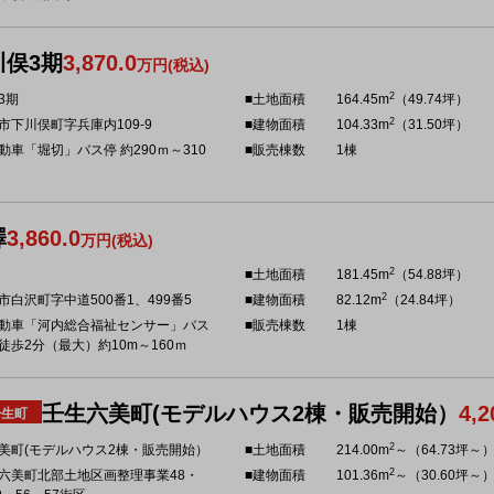
川俣3期
3,870.0
万円(税込)
2
3期
■土地面積
164.45m
（49.74坪）
2
市下川俣町字兵庫内109-9
■建物面積
104.33m
（31.50坪）
動車「堀切」バス停 約290ｍ～310
■販売棟数
1棟
澤
3,860.0
万円(税込)
2
■土地面積
181.45m
（54.88坪）
2
市白沢町字中道500番1、499番5
■建物面積
82.12m
（24.84坪）
動車「河内総合福祉センサー」バス
■販売棟数
1棟
徒歩2分（最大）約10m～160ｍ
壬生六美町(モデルハウス2棟・販売開始）
4,2
壬生町
2
美町(モデルハウス2棟・販売開始）
■土地面積
214.00m
～（64.73坪～
2
六美町北部土地区画整理事業48・
■建物面積
101.36m
～（30.60坪～