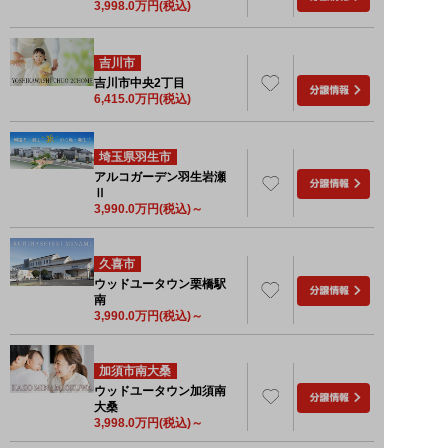
3,998.0
万円(税込)
吉川市
吉川市中央2丁目
6,415.0
万円(税込)
埼玉県羽生市
アルコガーデン羽生岩瀬
Ⅱ
3,990.0
万円(税込)～
久喜市
ウッドユータウン栗橋駅
南
3,990.0
万円(税込)～
加須市南大桑
ウッドユータウン加須南
大桑
3,998.0
万円(税込)～