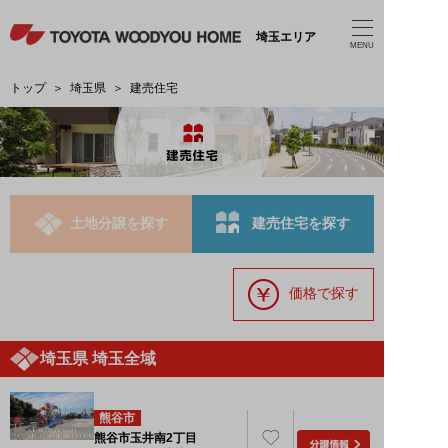
埼玉エリア
MENU
トップ
＞
埼玉県
＞
建売住宅
土地分譲を探す
建売住宅を探す
価格で探す
埼玉県 埼玉全域
熊谷市
熊谷市玉井南2丁目