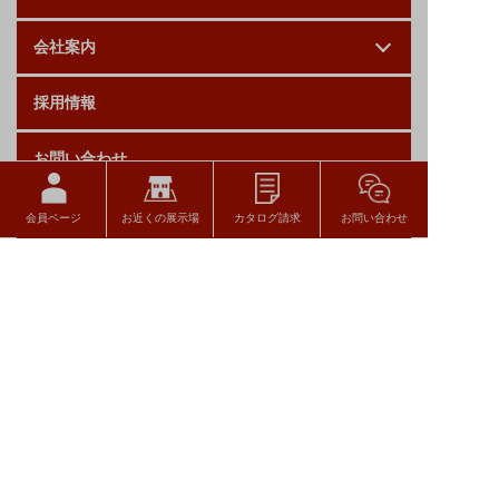
会社案内
採用情報
お問い合わせ
ログイン
会員ページ
お近くの展示場
カタログ請求
お問い合わせ
関連リンク
トヨタウッドユーホーム株式会社
〒320-8541
栃木県宇都宮市一ノ沢町256-7