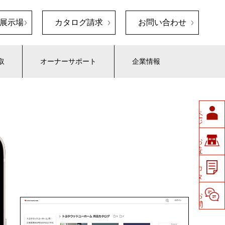
展示場
カタログ請求
お問い合わせ
取
オーナーサポート
企業情報
ペ
ージ
会員
展示場
お
近く
の
請求
カ
タ
ロ
グ
せ
お
問い
合
わ