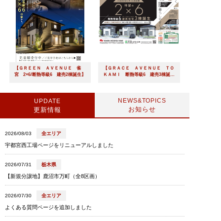
【ＧＲＥＥＮ ＡＶＥＮＵＥ 雀
【ＧＲＡＣＥ ＡＶＥＮＵＥ ＴＯ
宮 2×6/断熱等級6 建売2棟誕生】
ＫＡＭＩ 断熱等級6 建売3棟誕
生】
NEWS&TOPICS
UPDATE
お知らせ
更新情報
2026/08/03
全エリア
宇都宮西工場ページをリニューアルしました
2026/07/31
栃木県
【新規分譲地】鹿沼市万町（全8区画）
2026/07/30
全エリア
よくある質問ページを追加しました