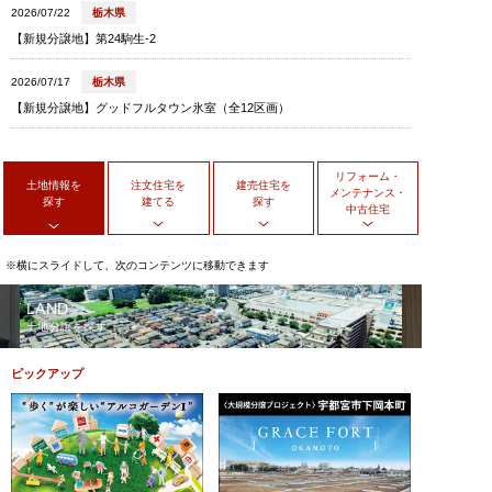
2026/07/22
栃木県
【新規分譲地】第24駒生-2
2026/07/17
栃木県
【新規分譲地】グッドフルタウン氷室（全12区画）
リフォーム・
土地情報を
注文住宅を
建売住宅を
メンテナンス・
探す
建てる
探す
中古住宅
※横にスライドして、次のコンテンツに移動できます
LAND
土地分譲を探す
ピックアップ