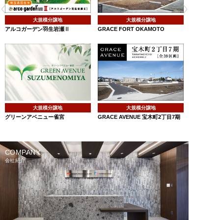
大規模分譲地
大規模分譲地
アルコガーデン羽生岩瀬Ⅱ
GRACE FORT OKAMOTO
大規模分譲地
大規模分譲地
グリーンアベニュー雀宮
GRACE AVENUE 宝木町2丁目7期
COMPANY
会社紹介