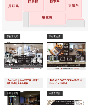
宇都宮支店
宇都宮支店
【さくら市きぬの里5丁目・氏家2
【GRACE FORT OKAMOTO】モ
期】完成邸見学会開催
デルハウス2棟完成
本店営業部
本店営業部