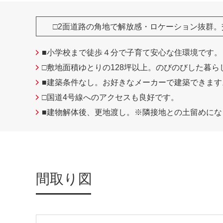
□2面道路の角地で解放感・ロケーション抜群
■小学校まで徒歩４分で子育て安心な住環境です。
□敷地面積ゆとりの128坪以上。のびのびした暮
■建築条件なし。お好きなメーカーで建築できます
□国道4号線へのアクセスも良好です。
■建物解体後、更地渡し。※隣接地との土留めに
間取り図