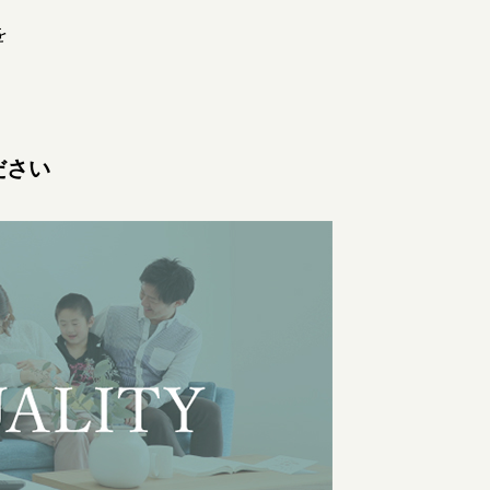
を
ださい