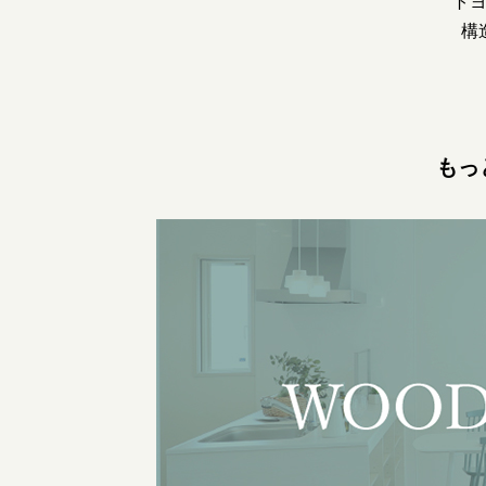
ト
構
もっ