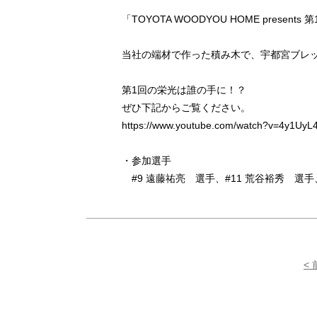
「TOYOTA WOODYOU HOME pres
当社の端材で作った積み木で、宇都宮ブレ
第1回の栄光は誰の手に！？
ぜひ下記からご覧ください。
https://www.youtube.com/watch?v=4y1UyL
・参加選手
#9 遠藤祐亮 選手、#11 荒谷裕秀 選手、
<