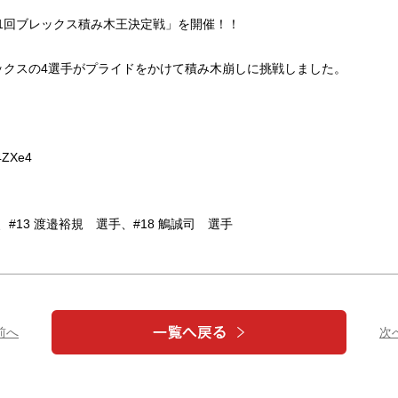
ents 第1回ブレックス積み木王決定戦」を開催！！
ックスの4選手がプライドをかけて積み木崩しに挑戦しました。
4ZXe4
#13 渡邉裕規 選手、#18 鵤誠司 選手
 前へ
次へ