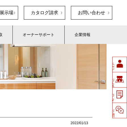
展示場
カタログ請求
お問い合わせ
取
オーナーサポート
企業情報
ペ
ージ
会員
展示場
お
近く
の
請求
カ
タ
ロ
グ
せ
お
問い
合
わ
2022/01/13