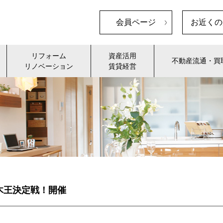
会員ページ
お近くの
リフォーム
資産活用
不動産流通・買
リノベーション
賃貸経営
木王決定戦！開催