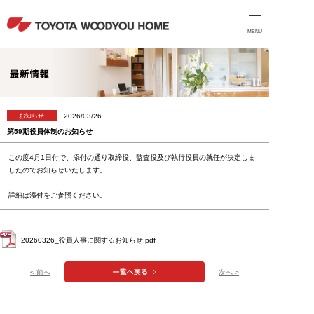
MENU
2026/03/26
お知らせ
第59期役員体制のお知らせ
この度4月1日付で、添付の通り取締役、監査役及び執行役員の就任が決定しま
したのでお知らせいたします。
詳細は添付をご参照ください。
20260326_役員人事に関するお知らせ.pdf
< 前へ
次へ >