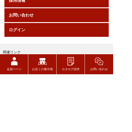
採用情報
お問い合わせ
ログイン
関連リンク
会員ページ
お近くの展示場
カタログ請求
お問い合わせ
トヨタウッドユーホーム株式会社
〒320-8541
栃木県宇都宮市一ノ沢町256-7
TEL 028-627-7777