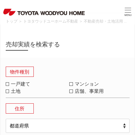
MENU
トップ
＞
トヨタウッドユーホーム不動産
＞
不動産売却・土地活用
＞
売
売却実績を検索する
物件種別
一戸建て
マンション
土地
店舗、事業用
住所