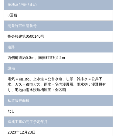
換地及び売り止め
3区画
開発許可申請番号
指令杉建第0500140号
道路
西側町道約5.0ｍ、南側町道約5.2ｍ
設備
電気＝自由化、上水道＝公営水道、し尿・雑排水＝公共下
水、ガス＝都市ガス、雨水＝宅内浸透層、雨水桝：浸透桝有
り、宅地内雨水浸透槽区画：全区画
私道負担面積
なし
造成工事の完了予定年月
2023年12月23日