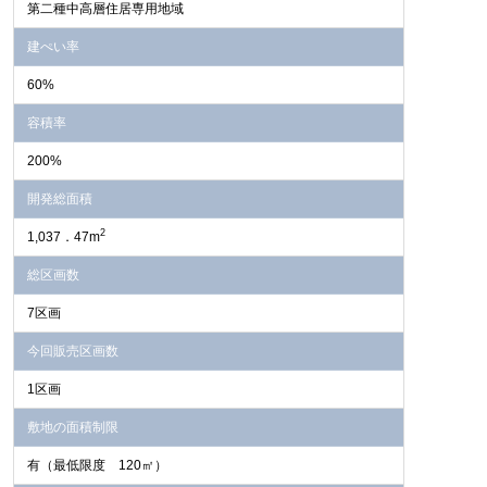
第二種中高層住居専用地域
建ぺい率
60%
容積率
200%
開発総面積
2
1,037．47m
総区画数
7区画
今回販売区画数
1区画
敷地の面積制限
有（最低限度 120㎡）