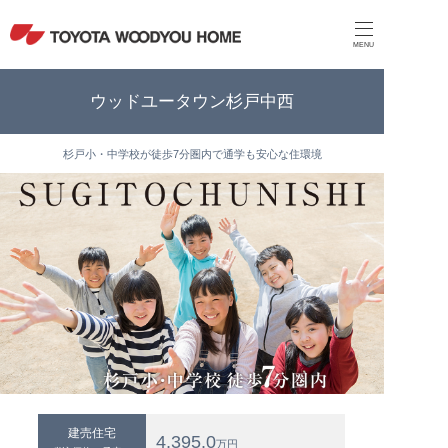
MENU
ウッドユータウン杉戸中西
杉戸小・中学校が徒歩7分圏内で通学も安心な住環境
建売住宅
4,395.0
万円