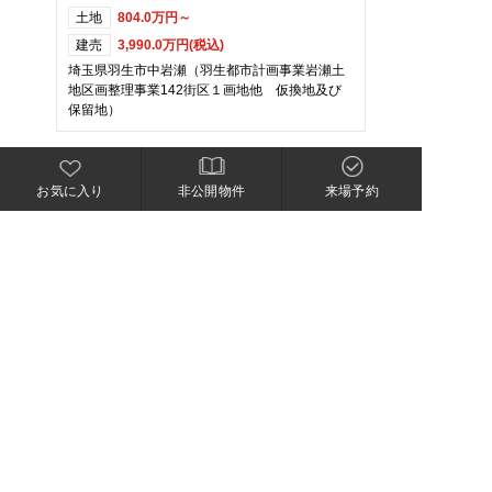
土地
804.0万円～
建売
3,990.0万円(税込)
埼玉県羽生市中岩瀬（羽生都市計画事業岩瀬土
地区画整理事業142街区１画地他 仮換地及び
保留地）
お気に入り
非公開物件
来場予約
加須市南大桑
ウッドユータウン加須南大桑
土地
1,112.4万円～
建売
3,998.0万円(税込)～
加須市南大桑字相之谷2936番1他