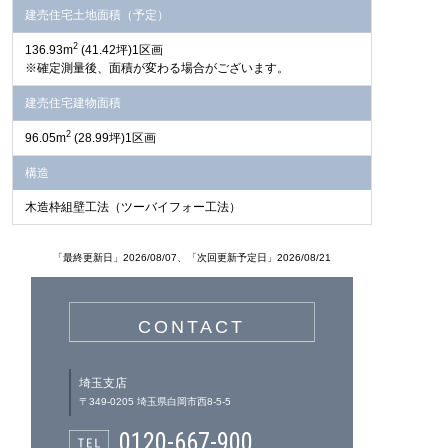
建売住宅土地面積（予定）
2
136.93m
(41.42坪)1区画
※確定測量後、面積が変わる場合がございます。
建売住宅建物面積
2
96.05m
(28.99坪)1区画
構造
木造枠組壁工法（ツーバイフォー工法）
「最終更新日」2026/08/07、「次回更新予定日」2026/08/21
CONTACT
埼玉支店
〒349-0205 埼玉県白岡市西8-5-5
0120-667-900