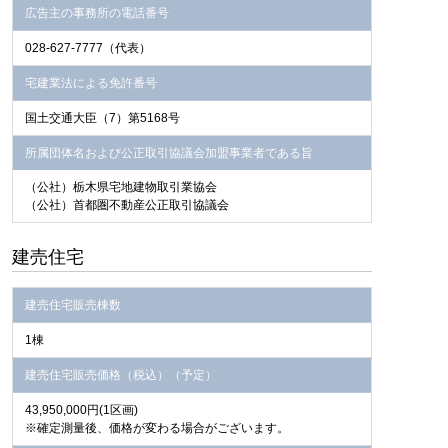
広告主の事務所の電話番号
028-627-7777（代表）
宅建業法による免許番号
国土交通大臣（7）第5168号
所属団体名および公正取引協議会加盟事業者である旨
（公社）栃木県宅地建物取引業協会
（公社）首都圏不動産公正取引協議会
建売住宅
建売住宅販売棟数
1棟
建売住宅販売価格（税込）（予定）
43,950,000円
(1区画)
※確定測量後、価格が変わる場合がございます。