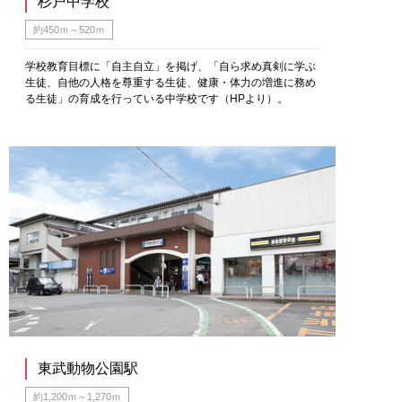
杉戸中学校
約450ｍ～520ｍ
学校教育目標に「自主自立」を掲げ、「自ら求め真剣に学ぶ
生徒、自他の人格を尊重する生徒、健康・体力の増進に務め
る生徒」の育成を行っている中学校です（HPより）。
東武動物公園駅
約1,200ｍ～1,270ｍ