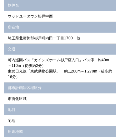
物件名
ウッドユータウン杉戸中西
所在地
埼玉県北葛飾郡杉戸町内田一丁目1700 他
交通
町内巡回バス「カインズホーム杉戸店入口」バス停 約40m
～110m（徒歩約2分）
東武日光線「東武動物公園駅」 約1,200m～1,270m（徒歩約
16分）
都市計画法区域区分
市街化区域
地目
宅地
用途地域