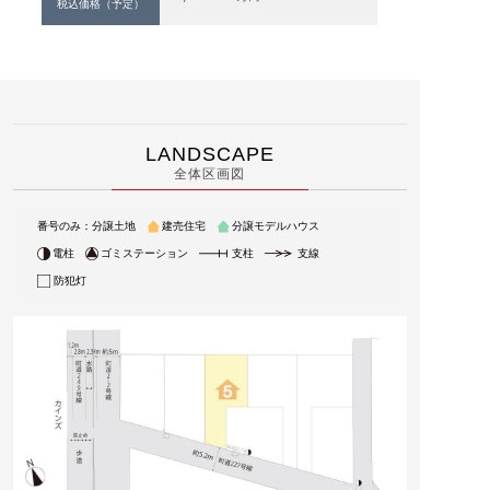
税込価格（予定）
LANDSCAPE
全体区画図
番号のみ：分譲土地
建売住宅
分譲モデルハウス
電柱
ゴミステーション
支柱
支線
防犯灯