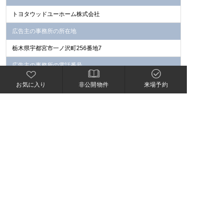
トヨタウッドユーホーム株式会社
広告主の事務所の所在地
栃木県宇都宮市一ノ沢町256番地7
広告主の事務所の電話番号
028-627-7777（代表）
お気に入り
非公開物件
来場予約
宅建業法による免許番号
国土交通大臣（7）第5168号
所属団体名および公正取引協議会加盟事業者である旨
（公社）栃木県宅地建物取引業協会
（公社）首都圏不動産公正取引協議会
分譲土地
販売区画数