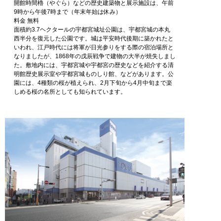
開館時間櫓（やぐら）などの歴史建築物と展示施設は、午前
9時から午後7時まで（年末年始は休み）
料金 無料
面積約3.7ヘクタールの宇都宮城址公園は、宇都宮城の本丸
西半分を復元した公園です。城は平安時代後期に築かれたと
いわれ、江戸時代には将軍が日光参りをする際の宿泊場所と
なりましたが、1868年の戊辰戦争で建物の大半が焼失しまし
た。敷地内には、宇都宮城や宇都宮の歴史などを紹介する清
明館歴史展示室や宇都宮城ものしり館、などがあります。公
園には、4種類の桜が植えられ、2月下旬から4月中旬まで楽
しめる桜の名所としても知られています。