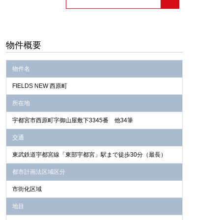
物件概要
物件名
FIELDS NEW 西原町
来場予約はこちら
所在地
WEBよりご来場予約いただいた
宇都宮市西原町字御山屋敷下3345番 他34筆
方にアマゾンギフトカード3000
円分プレゼント！
交通
※本キャンペーンは初めてのご来
場予約の方限定です。1組様1個限
東武鉄道宇都宮線「東部宇都宮」駅まで徒歩30分（最長）
り。後日のお渡しとなります。
都市計画法区域区分
市街化区域
地目