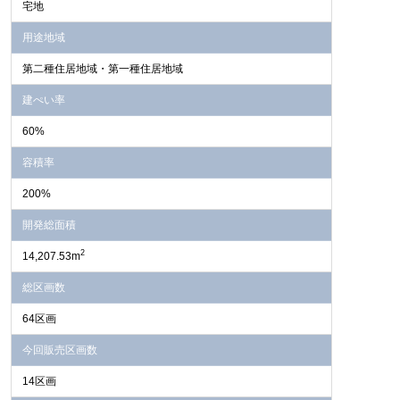
宅地
用途地域
第二種住居地域・第一種住居地域
建ぺい率
60%
容積率
200%
開発総面積
2
14,207.53m
総区画数
64区画
今回販売区画数
14区画