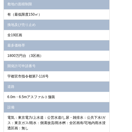
敷地の面積制限
有（最低限度150㎡）
換地及び売り止め
全19区画
最多価格帯
1800万円台 （3区画）
開発許可申請番号
宇都宮市指令都第7-116号
道路
6.0m・6.5mアスファルト舗装
設備
電気：東京電力/上水道：公営水道/し尿・雑排水：公共下水/ガ
ス：東京ガス/雨水：側溝放流/雨水桝：全区画有/宅地内雨水浸
透区画：無し