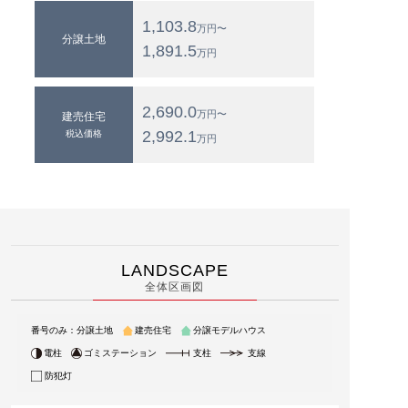
1,103.8
万円〜
分譲土地
1,891.5
万円
2,690.0
万円〜
建売住宅
2,992.1
税込価格
万円
LANDSCAPE
全体区画図
番号のみ：分譲土地
建売住宅
分譲モデルハウス
電柱
ゴミステーション
支柱
支線
防犯灯