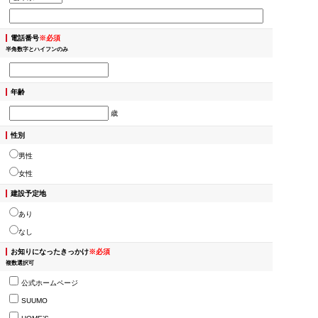
電話番号
※必須
半角数字とハイフンのみ
年齢
歳
性別
男性
女性
建設予定地
あり
なし
お知りになったきっかけ
※必須
複数選択可
公式ホームページ
SUUMO