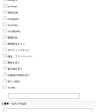
HOME’S
at home
WEB広告
Instagram
YouTube
その他SNS
新聞広告
新聞折込チラシ
ポスティングチラシ
雑誌・フリーペーパー
看板を見て
展示場を見て
分譲地の現地を見て
知人ご紹介
その他
備考・コメントなど