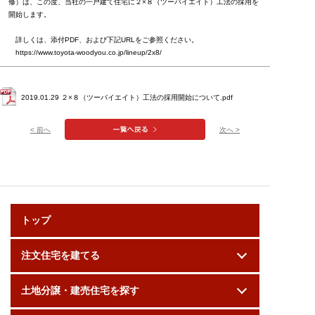
修）は、この度、当社の一戸建て住宅に２×８（ツーバイエイト）工法の採用を
開始します。
詳しくは、添付PDF、および下記URLをご参照ください。
https://www.toyota-woodyou.co.jp/lineup/2x8/
2019.01.29 ２×８（ツーバイエイト）工法の採用開始について.pdf
< 前へ
次へ >
トップ
注文住宅を建てる
土地分譲・建売住宅を探す