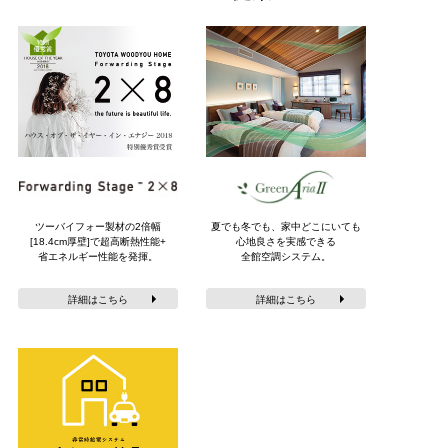
ツーバイフォー製材の2倍幅
夏でも冬でも、家中どこにいても
[18.4cm厚壁]で
超高断熱性能+
心地良さを
実感できる
省エネルギー性能を発揮。
全館空調システム。
詳細はこちら
詳細はこちら