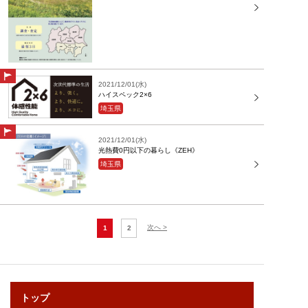
2021/12/01(水)
ハイスペック2×6
埼玉県
2021/12/01(水)
光熱費0円以下の暮らし《ZEH》
埼玉県
次へ >
1
2
トップ