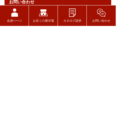
お問い合わせ
ログイン
会員ページ
お近くの展示場
カタログ請求
お問い合わせ
関連リンク
トヨタウッドユーホーム株式会社
〒320-8541
栃木県宇都宮市一ノ沢町256-7
TEL 028-627-7777
Copyright © TOYOTA WOODYOU HOME All Rights Reserved.