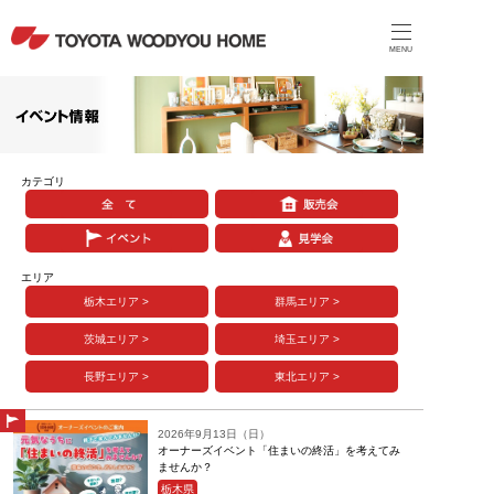
MENU
カテゴリ
エリア
栃木
エリア
>
群馬
エリア
>
茨城
エリア
>
埼玉
エリア
>
長野
エリア
>
東北
エリア
>
2026年9月13日（日）
オーナーズイベント「住まいの終活」を考えてみ
ませんか？
栃木県