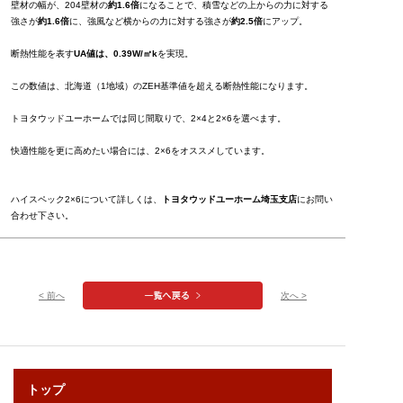
壁材の幅が、204壁材の
約1.6倍
になることで、積雪などの上からの力に対する
強さが
約1.6倍
に、強風など横からの力に対する強さが
約2.5倍
にアップ。
断熱性能を表す
UA値は、0.39W/㎡k
を実現。
この数値は、北海道（1地域）のZEH基準値を超える断熱性能になります。
トヨタウッドユーホームでは同じ間取りで、2×4と2×6を選べます。
快適性能を更に高めたい場合には、2×6をオススメしています。
ハイスペック2×6について詳しくは、
トヨタウッドユーホーム埼玉支店
にお問い
合わせ下さい。
< 前へ
次へ >
トップ