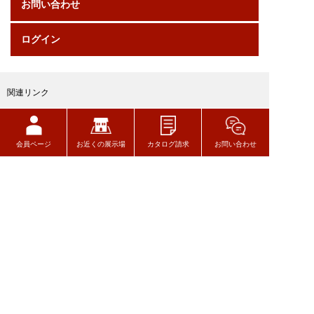
お問い合わせ
ログイン
関連リンク
会員ページ
お近くの展示場
カタログ請求
お問い合わせ
トヨタウッドユーホーム株式会社
〒320-8541
栃木県宇都宮市一ノ沢町256-7
TEL 028-627-7777
Copyright © TOYOTA WOODYOU HOME All Rights Reserved.