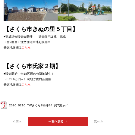
【さくら市きぬの里５丁目】
■完成建物販売会開催！ 建売住宅２棟 完成
〈全9区画〉注文住宅用地も販売中
分譲地詳細は
こちら
【さくら市氏家２期】
■販売開始 全18区画の分譲地誕生！
〈871.6万円～〉現地ご案内会開催
分譲地詳細は
こちら
2026_0216_TWさくら2物件B4_終T無.pdf
< 前へ
次へ >