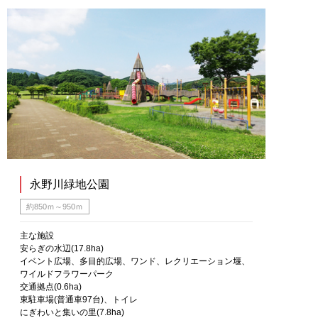
永野川緑地公園
約850ｍ～950ｍ
主な施設
安らぎの水辺(17.8ha)
イベント広場、多目的広場、ワンド、レクリエーション堰、
ワイルドフラワーパーク
交通拠点(0.6ha)
東駐車場(普通車97台)、トイレ
にぎわいと集いの里(7.8ha)