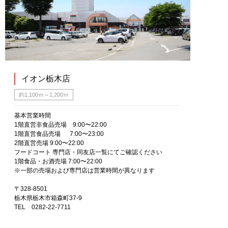
イオン栃木店
約1,100ｍ～1,200ｍ
基本営業時間
1階直営非食品売場 9:00〜22:00
1階直営食品売場 7:00〜23:00
2階直営売場 9:00〜22:00
フードコート 専門店・同友店一覧にてご確認ください
1階食品・お酒売場 7:00〜22:00
※一部の売場および専門店は営業時間が異なります
〒328-8501
栃木県栃木市箱森町37-9
TEL 0282-22-7711