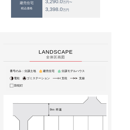
3,290.0
万円〜
建売住宅
3,398.0
税込価格
万円
LANDSCAPE
全体区画図
番号のみ：分譲土地
建売住宅
分譲モデルハウス
電柱
ゴミステーション
支柱
支線
防犯灯