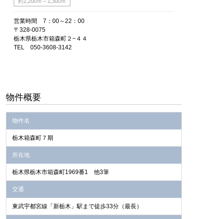
約1,200ｍ～1,300ｍ
営業時間 7：00～22：00
〒328-0075
栃木県栃木市箱森町２−４４
TEL 050-3608-3142
物件概要
物件名
栃木箱森町７期
所在地
栃木県栃木市箱森町1969番1 他3筆
交通
東武宇都宮線「新栃木」駅まで徒歩33分（最長）