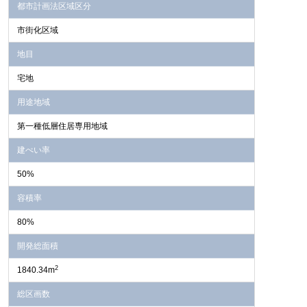
都市計画法区域区分
市街化区域
地目
宅地
用途地域
第一種低層住居専用地域
建ぺい率
50%
容積率
80%
開発総面積
2
1840.34m
総区画数