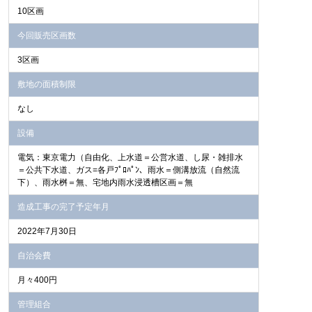
10区画
今回販売区画数
3区画
敷地の面積制限
なし
設備
電気：東京電力（自由化、上水道＝公営水道、し尿・雑排水
＝公共下水道、ガス=各戸ﾌﾟﾛﾊﾟﾝ、雨水＝側溝放流（自然流
下）、雨水桝＝無、宅地内雨水浸透槽区画＝無
造成工事の完了予定年月
2022年7月30日
自治会費
月々400円
管理組合