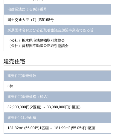
宅建業法による免許番号
国土交通大臣（7）第5168号
所属団体名および公正取引協議会加盟事業者である旨
（公社）栃木県宅地建物取引業協会
（公社）首都圏不動産公正取引協議会
建売住宅
建売住宅販売棟数
3棟
建売住宅販売価格（税込）
32,900,000円
(2区画)
～ 33,980,000円
(1区画)
建売住宅土地面積
2
2
181.82m
(55.00坪)1区画 ～ 181.99m
(55.05坪)1区画