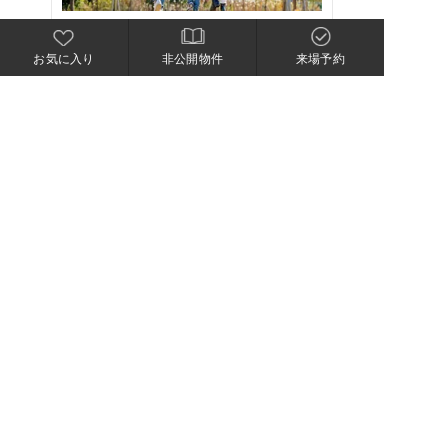
栃木市
お気に入り
非公開物件
来場予約
栃木平柳町3期
建売
3,220.0万円(税込)～
栃木県栃木市平柳町三丁目39番5他3筆
土地分譲一覧へ戻る
建売住宅一覧へ戻る
簡単登録で便利にお得にお家探し！