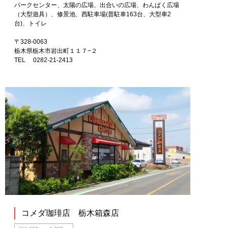
パークセンター、太陽の広場、出合いの広場、わんぱく広場
（大型遊具）、修景池、西駐車場(普駐車163台、大型車2
台)、トイレ
〒328-0063
栃木県栃木市岩出町１１７−２
TEL 0282-21-2413
コメダ珈琲店 栃木箱森店