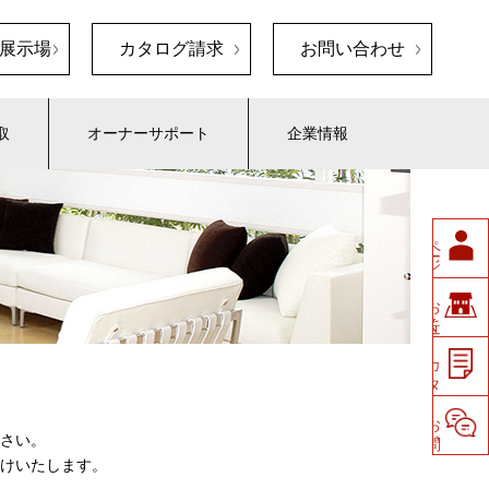
展示場
カタログ請求
お問い合わせ
取
オーナーサポート
企業情報
ペ
ージ
会員
展示場
お
近く
の
請求
カ
タ
ロ
グ
せ
お
問い
合
わ
さい。
けいたします。