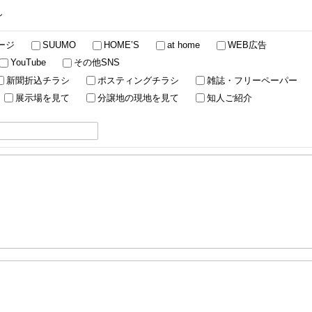
し
ージ
SUUMO
HOME’S
at home
WEB広告
YouTube
その他SNS
新聞折込チラシ
ポスティングチラシ
雑誌・フリーペーパー
展示場を見て
分譲地の現地を見て
知人ご紹介