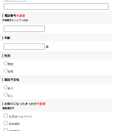
電話番号
※必須
半角数字とハイフンのみ
年齢
歳
性別
男性
女性
建設予定地
あり
なし
お知りになったきっかけ
※必須
複数選択可
公式ホームページ
SUUMO