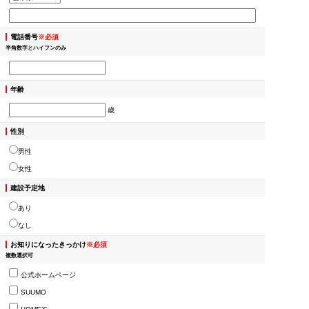
電話番号
※必須
半角数字とハイフンのみ
年齢
歳
性別
男性
女性
建設予定地
あり
なし
お知りになったきっかけ
※必須
複数選択可
公式ホームページ
SUUMO