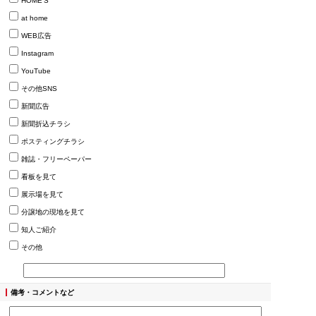
HOME’S
at home
WEB広告
Instagram
YouTube
その他SNS
新聞広告
新聞折込チラシ
ポスティングチラシ
雑誌・フリーペーパー
看板を見て
展示場を見て
分譲地の現地を見て
知人ご紹介
その他
備考・コメントなど