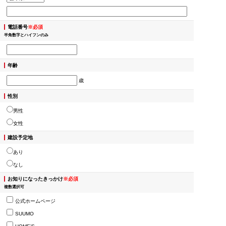
電話番号
※必須
半角数字とハイフンのみ
年齢
歳
性別
男性
女性
建設予定地
あり
なし
お知りになったきっかけ
※必須
複数選択可
公式ホームページ
SUUMO