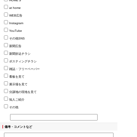
HOME’S
at home
WEB広告
Instagram
YouTube
その他SNS
新聞広告
新聞折込チラシ
ポスティングチラシ
雑誌・フリーペーパー
看板を見て
展示場を見て
分譲地の現地を見て
知人ご紹介
その他
備考・コメントなど