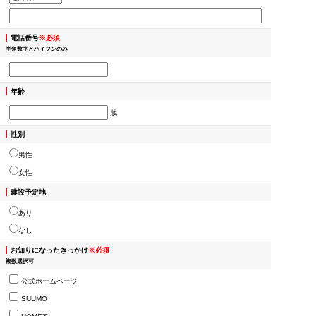
電話番号
※必須
半角数字とハイフンのみ
年齢
歳
性別
男性
女性
建設予定地
あり
なし
お知りになったきっかけ
※必須
複数選択可
公式ホームページ
SUUMO