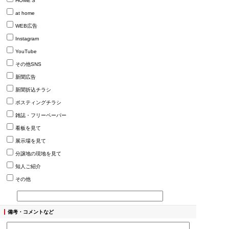
HOME’S
at home
WEB広告
Instagram
YouTube
その他SNS
新聞広告
新聞折込チラシ
ポスティングチラシ
雑誌・フリーペーパー
看板を見て
展示場を見て
分譲地の現地を見て
知人ご紹介
その他
備考・コメントなど