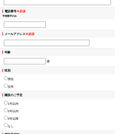
電話番号
※必須
半角数字のみ
メールアドレス
※必須
年齢
歳
性別
男性
女性
建設のご予定
1年以内
2年以内
3年以降
なし