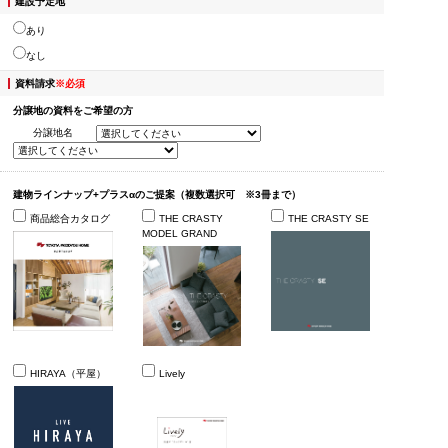
建設予定地
あり
なし
資料請求
※必須
分譲地の資料をご希望の方
分譲地名
建物ラインナップ+プラスαのご提案（複数選択可 ※3冊まで）
商品総合カタログ
THE CRASTY
THE CRASTY SE
MODEL GRAND
HIRAYA（平屋）
Lively