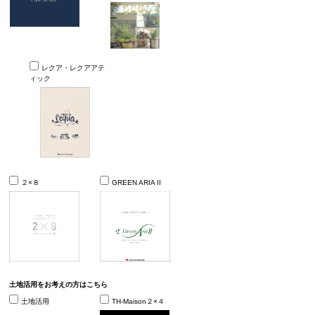
レクア・レクアアテ
ィック
２×８
GREEN ARIA II
土地活用をお考えの方はこちら
土地活用
TH-Maison２×４