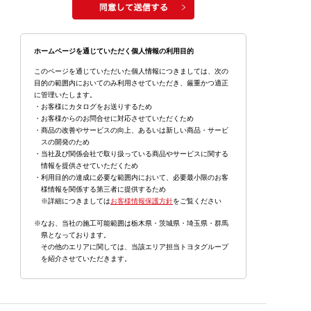
ホームページを通じていただく個人情報の利用目的
このページを通じていただいた個人情報につきましては、次の
目的の範囲内においてのみ利用させていただき、厳重かつ適正
に管理いたします。
・お客様にカタログをお送りするため
・お客様からのお問合せに対応させていただくため
・商品の改善やサービスの向上、あるいは新しい商品・サービ
スの開発のため
・当社及び関係会社で取り扱っている商品やサービスに関する
情報を提供させていただくため
・利用目的の達成に必要な範囲内において、必要最小限のお客
様情報を関係する第三者に提供するため
※詳細につきましては
お客様情報保護方針
をご覧ください
※なお、当社の施工可能範囲は栃木県・茨城県・埼玉県・群馬
県となっております。
その他のエリアに関しては、当該エリア担当トヨタグループ
を紹介させていただきます。