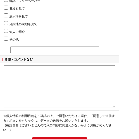
雑誌・フリーペーパー
看板を見て
展示場を見て
分譲地の現地を見て
知人ご紹介
その他
希望・コメントなど
※個人情報の利用目的をご確認の上、ご同意いただける場合、「同意して送信す
る」ボタンをクリックし、データの送信をお願いいたします。
（確認画面はございませんので入力内容に間違えがないかよくお確かめくださ
い。）