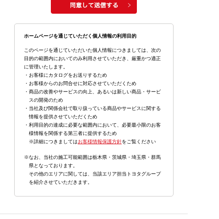
ホームページを通じていただく個人情報の利用目的
このページを通じていただいた個人情報につきましては、次の
目的の範囲内においてのみ利用させていただき、厳重かつ適正
に管理いたします。
・お客様にカタログをお送りするため
・お客様からのお問合せに対応させていただくため
・商品の改善やサービスの向上、あるいは新しい商品・サービ
スの開発のため
・当社及び関係会社で取り扱っている商品やサービスに関する
情報を提供させていただくため
・利用目的の達成に必要な範囲内において、必要最小限のお客
様情報を関係する第三者に提供するため
※詳細につきましては
お客様情報保護方針
をご覧ください
※なお、当社の施工可能範囲は栃木県・茨城県・埼玉県・群馬
県となっております。
その他のエリアに関しては、当該エリア担当トヨタグループ
を紹介させていただきます。