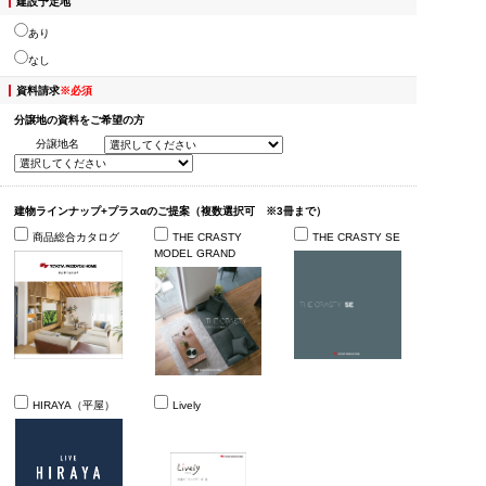
建設予定地
あり
なし
資料請求
※必須
分譲地の資料をご希望の方
分譲地名
建物ラインナップ+プラスαのご提案（複数選択可 ※3冊まで）
商品総合カタログ
THE CRASTY
THE CRASTY SE
MODEL GRAND
HIRAYA（平屋）
Lively