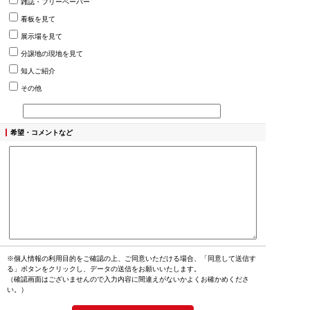
雑誌・フリーペーパー
看板を見て
展示場を見て
分譲地の現地を見て
知人ご紹介
その他
希望・コメントなど
※個人情報の利用目的をご確認の上、ご同意いただける場合、「同意して送信す
る」ボタンをクリックし、データの送信をお願いいたします。
（確認画面はございませんので入力内容に間違えがないかよくお確かめくださ
い。）