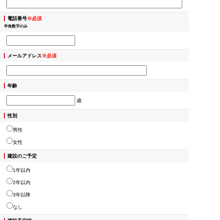
電話番号
※必須
半角数字のみ
メールアドレス
※必須
年齢
歳
性別
男性
女性
建設のご予定
1年以内
2年以内
3年以降
なし