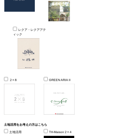
レクア・レクアアテ
ィック
２×８
GREEN ARIA II
土地活用をお考えの方はこちら
土地活用
TH-Maison２×４