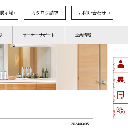
展示場
カタログ請求
お問い合わせ
取
オーナーサポート
企業情報
ペ
ージ
会員
展示場
お
近く
の
請求
カ
タ
ロ
グ
せ
お
問い
合
わ
2024/03/05