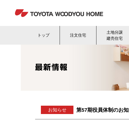
土地分譲
トップ
注文住宅
建売住宅
第57期役員体制のお
お知らせ