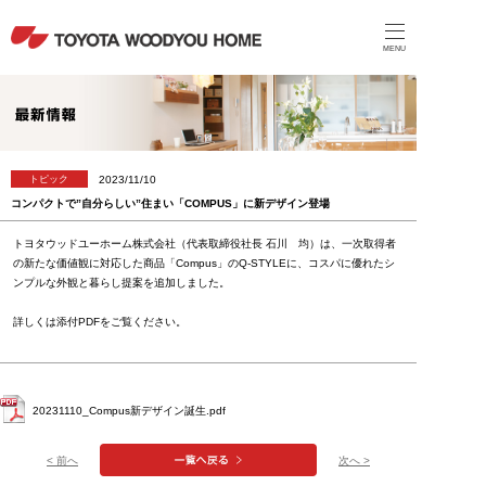
MENU
2023/11/10
トピック
コンパクトで”自分らしい”住まい「COMPUS」に新デザイン登場
トヨタウッドユーホーム株式会社（代表取締役社長 石川 均）は、一次取得者
の新たな価値観に対応した商品「Compus」のQ-STYLEに、コスパに優れたシ
ンプルな外観と暮らし提案を追加しました。
詳しくは添付PDFをご覧ください。
20231110_Compus新デザイン誕生.pdf
< 前へ
次へ >