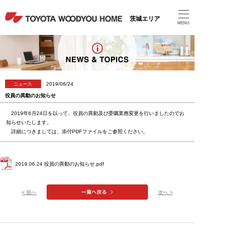
茨城エリア
MENU
2019/06/24
ニュース
役員の異動のお知らせ
2019年6月24日を以って、役員の異動及び委嘱業務変更を行いましたのでお
知らせいたします。
詳細につきましては、添付PDFファイルをご参照ください。
2019.06.24 役員の異動のお知らせ.pdf
< 前へ
次へ >