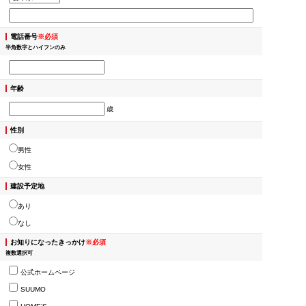
電話番号
※必須
半角数字とハイフンのみ
年齢
歳
性別
男性
女性
建設予定地
あり
なし
お知りになったきっかけ
※必須
複数選択可
公式ホームページ
SUUMO