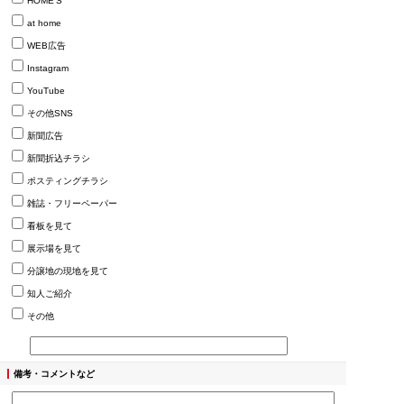
HOME’S
at home
WEB広告
Instagram
YouTube
その他SNS
新聞広告
新聞折込チラシ
ポスティングチラシ
雑誌・フリーペーパー
看板を見て
展示場を見て
分譲地の現地を見て
知人ご紹介
その他
備考・コメントなど